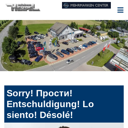
Sorry! Прости!
Entschuldigung! Lo
siento! Désolé!