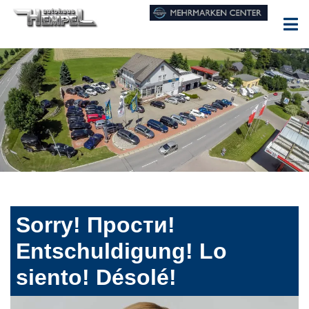
Sorry! Прости!
Entschuldigung! Lo
siento! Désolé!