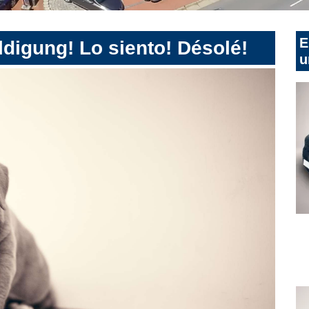
E
digung! Lo siento! Désolé!
u