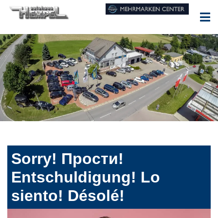
Sorry! Прости!
Entschuldigung! Lo
siento! Désolé!