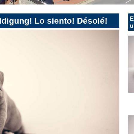
E
digung! Lo siento! Désolé!
u