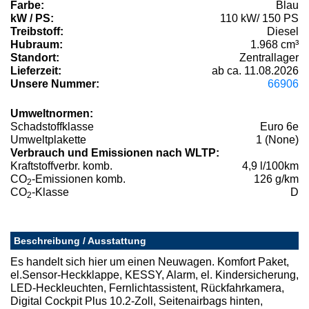
Farbe:
Blau
kW / PS:
110 kW/ 150 PS
Treibstoff:
Diesel
Hubraum:
1.968 cm³
Standort:
Zentrallager
Lieferzeit:
ab ca. 11.08.2026
Unsere Nummer:
66906
Umweltnormen:
Schadstoffklasse
Euro 6e
Umweltplakette
1 (None)
Verbrauch und Emissionen nach WLTP:
Kraftstoffverbr. komb.
4,9 l/100km
CO
-Emissionen komb.
126 g/km
2
CO
-Klasse
D
2
Beschreibung / Ausstattung
Es handelt sich hier um einen Neuwagen. Komfort Paket,
el.Sensor-Heckklappe, KESSY, Alarm, el. Kindersicherung,
LED-Heckleuchten, Fernlichtassistent, Rückfahrkamera,
Digital Cockpit Plus 10.2-Zoll, Seitenairbags hinten,