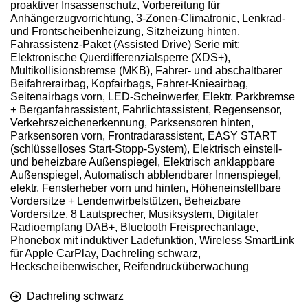
proaktiver Insassenschutz, Vorbereitung für
Anhängerzugvorrichtung, 3-Zonen-Climatronic, Lenkrad-
und Frontscheibenheizung, Sitzheizung hinten,
Fahrassistenz-Paket (Assisted Drive) Serie mit:
Elektronische Querdifferenzialsperre (XDS+),
Multikollisionsbremse (MKB), Fahrer- und abschaltbarer
Beifahrerairbag, Kopfairbags, Fahrer-Knieairbag,
Seitenairbags vorn, LED-Scheinwerfer, Elektr. Parkbremse
+ Berganfahrassistent, Fahrlichtassistent, Regensensor,
Verkehrszeichenerkennung, Parksensoren hinten,
Parksensoren vorn, Frontradarassistent, EASY START
(schlüsselloses Start-Stopp-System), Elektrisch einstell-
und beheizbare Außenspiegel, Elektrisch anklappbare
Außenspiegel, Automatisch abblendbarer Innenspiegel,
elektr. Fensterheber vorn und hinten, Höheneinstellbare
Vordersitze + Lendenwirbelstützen, Beheizbare
Vordersitze, 8 Lautsprecher, Musiksystem, Digitaler
Radioempfang DAB+, Bluetooth Freisprechanlage,
Phonebox mit induktiver Ladefunktion, Wireless SmartLink
für Apple CarPlay, Dachreling schwarz,
Heckscheibenwischer, Reifendrucküberwachung
Dachreling schwarz