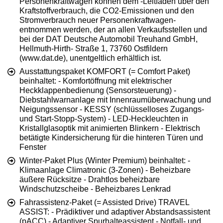
Personenkraftwagen können dem -Leitfaden über den
Kraftstoffverbrauch, die CO2-Emissionen und den
Stromverbrauch neuer Personenkraftwagen-
entnommen werden, der an allen Verkaufsstellen und
bei der DAT Deutsche Automobil Treuhand GmbH,
Hellmuth-Hirth- Straße 1, 73760 Ostfildern
(www.dat.de), unentgeltlich erhältlich ist.
Ausstattungspaket KOMFORT (= Comfort Paket)
beinhaltet: - Komfortöffnung mit elektrischer
Heckklappenbedienung (Sensorsteuerung) -
Diebstahlwarnanlage mit Innenraumüberwachung und
Neigungssensor - KESSY (schlüsselloses Zugangs-
und Start-Stopp-System) - LED-Heckleuchten in
Kristallglasoptik mit animierten Blinkern - Elektrisch
betätigte Kindersicherung für die hinteren Türen und
Fenster
Winter-Paket Plus (Winter Premium) beinhaltet: -
Klimaanlage Climatronic (3-Zonen) - Beheizbare
äußere Rücksitze - Drahtlos beheizbare
Windschutzscheibe - Beheizbares Lenkrad
Fahrassistenz-Paket (= Assisted Drive) TRAVEL
ASSIST: - Prädiktiver und adaptiver Abstandsassistent
(pACC) - Adaptiver Spurhalteassistent - Notfall- und