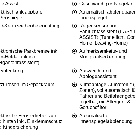
ne Assist
Geschwindigkeitsregelan
ektrisch anklappbare
Automatisch abblendbare
ßenspiegel
Innenspiegel
D-Kennzeichenbeleuchtung
Regensensor und
Fahrlichtassistent (EASY
ASSIST) (Tunnellicht, Co
Home, Leaving-Home)
ktronische Parkbremse inkl.
Aufmerksamkeits- und
to-Hold-Funktion
Müdigkeitserkennung
rganfahrassistent)
rvolenkung
Ausweich- und
Abbiegeassistent
rzurrösen im Gepäckraum
Klimaanlage Climatronic (
Zonen), vollautomatisch fü
Fahrer und Beifahrer getr
regelbar, mit Allergen- &
Geruchsfilter
ektrische Fensterheber vorn
Automatische
d hinten inkl. Einklemmschutz
Innenspiegelabblendung
d Kindersicherung