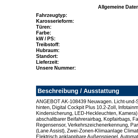
Allgemeine Date
Fahrzeugtyp:
Karosserieform:
Türen:
Farbe:
kW / PS:
Treibstoff:
Hubraum:
Standort:
Lieferzeit:
Unsere Nummer:
Beschreibung / Ausstattung
ANGEBOT AK-108439 Neuwagen. Licht-und-Sich
hinten, Digital Cockpit Plus 10.2-Zoll, Infota
Kindersicherung, LED-Heckleuchten, Kamera) S
abschaltbarer Beifahrerairbag, Kopfairbags, Fa
Regensensor, Verkehrszeichenerkennung, Parks
(Lane Assist), Zwei-Zonen-Klimaanlage Climat
Elektrisch anklappbare Außenspiegel, Automati