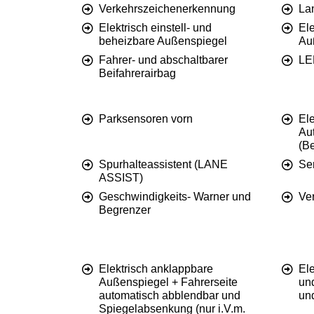
Verkehrszeichenerkennung
La
Elektrisch einstell- und
El
beheizbare Außenspiegel
Au
Fahrer- und abschaltbarer
LE
Beifahrerairbag
Parksensoren vorn
Ele
Au
(Be
Spurhalteassistent (LANE
Se
ASSIST)
Geschwindigkeits- Warner und
Ve
Begrenzer
Elektrisch anklappbare
El
Außenspiegel + Fahrerseite
un
automatisch abblendbar und
un
Spiegelabsenkung (nur i.V.m.