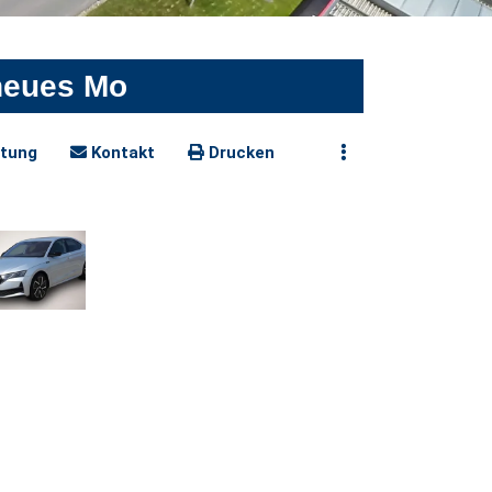
 neues Mo
tung
Kontakt
Drucken