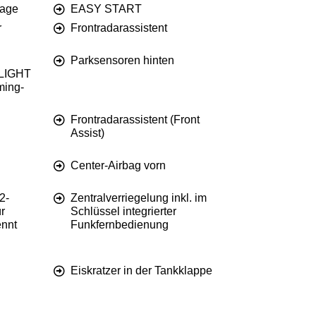
lage
EASY START
r
Frontradarassistent
Parksensoren hinten
 LIGHT
ming-
Frontradarassistent (Front
Assist)
Center-Airbag vorn
2-
Zentralverriegelung inkl. im
r
Schlüssel integrierter
ennt
Funkfernbedienung
Eiskratzer in der Tankklappe