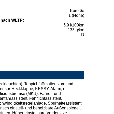
Euro 6e
1 (None)
 nach WLTP:
5,9 l/100km
133 g/km
D
kleuchten), Teppichfußmatten vorn und
l.Sensor-Heckklappe, KESSY, Alarm, el.
llisionsbremse (MKB), Fahrer- und
nfahrassistent, Fahrlichtassistent,
hwindigkeitsregelanlage, Spurhalteassistent
isch einstell- und beheizbare Außenspiegel,
inten, Höheneinstellbare Vordersitze +