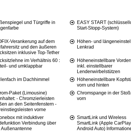
enspiegel und Türgriffe in
EASY START (schlüssell
genfarbe
Start-Stopp-System)
OFIX-Verankerung auf dem
Höhen- und längeneinstel
ifahrersitz und den äußeren
Lenkrad
ksitzen inklusive Top-Tether
ksitzlehne im Verhältnis 60 :
Höheneinstellbare Vorder
teil- und umklappbar
inkl. einstellbarer
Lendenwirbelstützen
illenfach im Dachhimmel
Höheneinstellbare Kopfst
vorn und hinten
rom-Paket (Limousine)
Chromspange in der Stoß
nhaltet: - Chromzierleisten
vorn
ßen an den Seitenfenstern -
einstiegsleisten vorne
onebox mit induktiver
SmartLink und Wireless
defunktion Verbindung über
SmartLink (Apple CarPla
e Außenantenne
Android Auto) Information