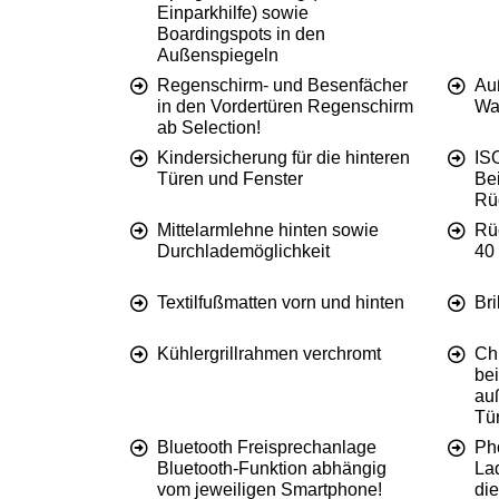
Einparkhilfe) sowie
Boardingspots in den
Außenspiegeln
Regenschirm- und Besenfächer
Auß
in den Vordertüren Regenschirm
Wa
ab Selection!
Kindersicherung für die hinteren
IS
Türen und Fenster
Be
Rüc
Mittelarmlehne hinten sowie
Rüc
Durchlademöglichkeit
40 
Textilfußmatten vorn und hinten
Br
Kühlergrillrahmen verchromt
Ch
bei
au
Tür
Bluetooth Freisprechanlage
Ph
Bluetooth-Funktion abhängig
La
vom jeweiligen Smartphone!
di