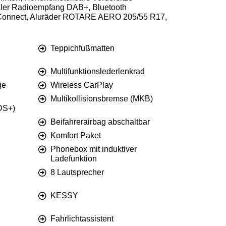
italer Radioempfang DAB+, Bluetooth
re Connect, Aluräder ROTARE AERO 205/55 R17,
Teppichfußmatten
Multifunktionslederlenkrad
ge
Wireless CarPlay
Multikollisionsbremse (MKB)
XDS+)
Beifahrerairbag abschaltbar
Komfort Paket
Phonebox mit induktiver
Ladefunktion
8 Lautsprecher
KESSY
Fahrlichtassistent