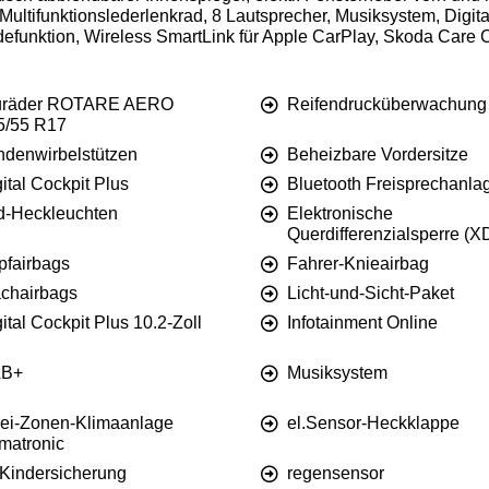
 Multifunktionslederlenkrad, 8 Lautsprecher, Musiksystem, Dig
adefunktion, Wireless SmartLink für Apple CarPlay, Skoda Ca
uräder ROTARE AERO
Reifendrucküberwachung
5/55 R17
ndenwirbelstützen
Beheizbare Vordersitze
ital Cockpit Plus
Bluetooth Freisprechanla
d-Heckleuchten
Elektronische
Querdifferenzialsperre (
pfairbags
Fahrer-Knieairbag
achairbags
Licht-und-Sicht-Paket
ital Cockpit Plus 10.2-Zoll
Infotainment Online
B+
Musiksystem
ei-Zonen-Klimaanlage
el.Sensor-Heckklappe
imatronic
 Kindersicherung
regensensor