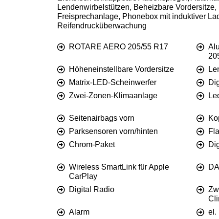
Lendenwirbelstützen, Beheizbare Vordersitze,
Freisprechanlage, Phonebox mit induktiver L
Reifendrucküberwachung
ROTARE AERO 205/55 R17
Al
20
Höheneinstellbare Vordersitze
Le
Matrix-LED-Scheinwerfer
Dig
Zwei-Zonen-Klimaanlage
Le
Seitenairbags vorn
Ko
Parksensoren vorn/hinten
Fl
Chrom-Paket
Dig
Wireless SmartLink für Apple
DA
CarPlay
Digital Radio
Zw
Cl
Alarm
el.