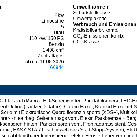
n:
Umweltnormen:
Schadstoffklasse
Pkw
Umweltplakette
Limousine
Verbrauch und Emissionen
5
Kraftstoffverbr. komb.
Blau
CO
-Emissionen komb.
2
110 kW/ 150 PS
CO
-Klasse
2
Benzin
1.498 cm³
Zentrallager
ab ca. 11.08.2026
66944
t-Paket (Matrix-LED-Scheinwerfer, Rückfahrkamera, LED-Hec
inment Online (Laufzeit 3 Jahre), Chrom-Paket, Komfort Paket (e
erie mit Elektronische Querdifferenzialsperre (XDS+), Multiko
hrer-Knieairbag, Seitenairbags vorn, Elektr. Parkbremse + Berga
ensoren hinten, Parksensoren vorn, Frontradarassistent, Gesc
ronic, EASY START (schlüsselloses Start-Stopp-System), Elektr
sch abblendbarer Innenspiegel, elektr. Fensterheber vorn und h