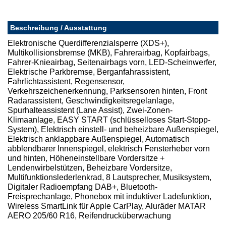
Beschreibung / Ausstattung
Elektronische Querdifferenzialsperre (XDS+),
Multikollisionsbremse (MKB), Fahrerairbag, Kopfairbags,
Fahrer-Knieairbag, Seitenairbags vorn, LED-Scheinwerfer,
Elektrische Parkbremse, Berganfahrassistent,
Fahrlichtassistent, Regensensor,
Verkehrszeichenerkennung, Parksensoren hinten, Front
Radarassistent, Geschwindigkeitsregelanlage,
Spurhalteassistent (Lane Assist), Zwei-Zonen-
Klimaanlage, EASY START (schlüsselloses Start-Stopp-
System), Elektrisch einstell- und beheizbare Außenspiegel,
Elektrisch anklappbare Außenspiegel, Automatisch
abblendbarer Innenspiegel, elektrisch Fensterheber vorn
und hinten, Höheneinstellbare Vordersitze +
Lendenwirbelstützen, Beheizbare Vordersitze,
Multifunktionslederlenkrad, 8 Lautsprecher, Musiksystem,
Digitaler Radioempfang DAB+, Bluetooth-
Freisprechanlage, Phonebox mit induktiver Ladefunktion,
Wireless SmartLink für Apple CarPlay, Aluräder MATAR
AERO 205/60 R16, Reifendrucküberwachung