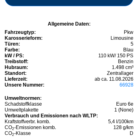
Allgemeine Daten:
Fahrzeugtyp:
Pkw
Karosserieform:
Limousine
Türen:
5
Farbe:
Blau
kW / PS:
110 kW/ 150 PS
Treibstoff:
Benzin
Hubraum:
1.498 cm³
Standort:
Zentrallager
Lieferzeit:
ab ca. 11.08.2026
Unsere Nummer:
66928
Umweltnormen:
Schadstoffklasse
Euro 6e
Umweltplakette
1 (None)
Verbrauch und Emissionen nach WLTP:
Kraftstoffverbr. komb.
5,4 l/100km
CO
-Emissionen komb.
128 g/km
2
CO
-Klasse
D
2