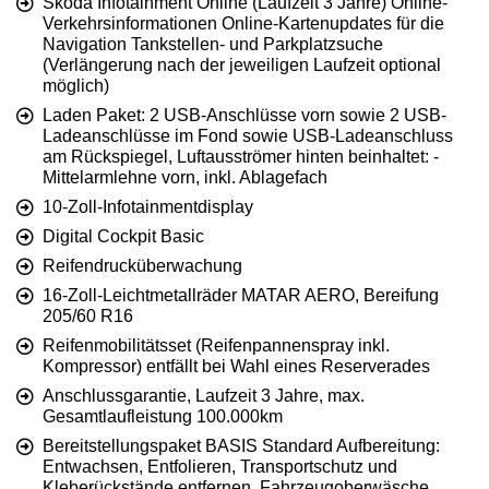
Skoda Infotainment Online (Laufzeit 3 Jahre) Online-
Verkehrsinformationen Online-Kartenupdates für die
Navigation Tankstellen- und Parkplatzsuche
(Verlängerung nach der jeweiligen Laufzeit optional
möglich)
Laden Paket: 2 USB-Anschlüsse vorn sowie 2 USB-
Ladeanschlüsse im Fond sowie USB-Ladeanschluss
am Rückspiegel, Luftausströmer hinten beinhaltet: -
Mittelarmlehne vorn, inkl. Ablagefach
10-Zoll-Infotainmentdisplay
Digital Cockpit Basic
Reifendrucküberwachung
16-Zoll-Leichtmetallräder MATAR AERO, Bereifung
205/60 R16
Reifenmobilitätsset (Reifenpannenspray inkl.
Kompressor) entfällt bei Wahl eines Reserverades
Anschlussgarantie, Laufzeit 3 Jahre, max.
Gesamtlaufleistung 100.000km
Bereitstellungspaket BASIS Standard Aufbereitung:
Entwachsen, Entfolieren, Transportschutz und
Kleberückstände entfernen, Fahrzeugoberwäsche