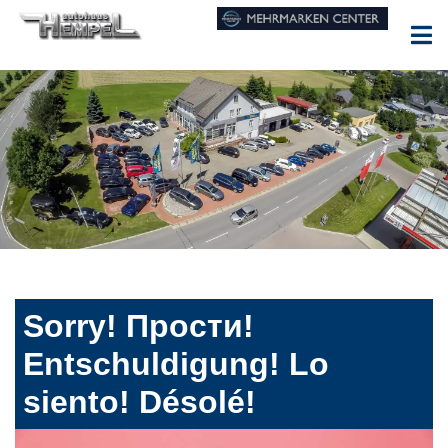
Sorry! Прости!
Entschuldigung! Lo
siento! Désolé!