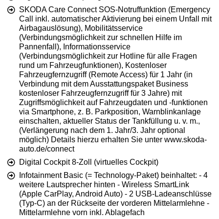
SKODA Care Connect SOS-Notruffunktion (Emergency
Call inkl. automatischer Aktivierung bei einem Unfall mit
Airbagauslösung), Mobilitätsservice
(Verbindungsmöglichkeit zur schnellen Hilfe im
Pannenfall), Informationsservice
(Verbindungsmöglichkeit zur Hotline für alle Fragen
rund um Fahrzeugfunktionen), Kostenloser
Fahrzeugfernzugriff (Remote Access) für 1 Jahr (in
Verbindung mit dem Ausstattungspaket Business
kostenloser Fahrzeugfernzugriff für 3 Jahre) mit
Zugriffsmöglichkeit auf Fahrzeugdaten und -funktionen
via Smartphone, z. B. Parkposition, Warnblinkanlage
einschalten, aktueller Status der Tankfüllung u. v. m.,
(Verlängerung nach dem 1. Jahr/3. Jahr optional
möglich) Details hierzu erhalten Sie unter www.skoda-
auto.de/connect
Digital Cockpit 8-Zoll (virtuelles Cockpit)
Infotainment Basic (= Technology-Paket) beinhaltet: - 4
weitere Lautsprecher hinten - Wireless SmartLink
(Apple CarPlay, Android Auto) - 2 USB-Ladeanschlüsse
(Typ-C) an der Rückseite der vorderen Mittelarmlehne -
Mittelarmlehne vorn inkl. Ablagefach