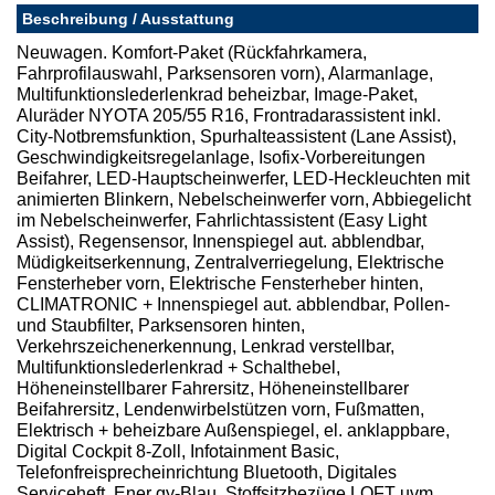
Beschreibung / Ausstattung
Neuwagen. Komfort-Paket (Rückfahrkamera,
Fahrprofilauswahl, Parksensoren vorn), Alarmanlage,
Multifunktionslederlenkrad beheizbar, Image-Paket,
Aluräder NYOTA 205/55 R16, Frontradarassistent inkl.
City-Notbremsfunktion, Spurhalteassistent (Lane Assist),
Geschwindigkeitsregelanlage, Isofix-Vorbereitungen
Beifahrer, LED-Hauptscheinwerfer, LED-Heckleuchten mit
animierten Blinkern, Nebelscheinwerfer vorn, Abbiegelicht
im Nebelscheinwerfer, Fahrlichtassistent (Easy Light
Assist), Regensensor, Innenspiegel aut. abblendbar,
Müdigkeitserkennung, Zentralverriegelung, Elektrische
Fensterheber vorn, Elektrische Fensterheber hinten,
CLIMATRONIC + Innenspiegel aut. abblendbar, Pollen-
und Staubfilter, Parksensoren hinten,
Verkehrszeichenerkennung, Lenkrad verstellbar,
Multifunktionslederlenkrad + Schalthebel,
Höheneinstellbarer Fahrersitz, Höheneinstellbarer
Beifahrersitz, Lendenwirbelstützen vorn, Fußmatten,
Elektrisch + beheizbare Außenspiegel, el. anklappbare,
Digital Cockpit 8-Zoll, Infotainment Basic,
Telefonfreisprecheinrichtung Bluetooth, Digitales
Serviceheft, Ener gy-Blau, Stoffsitzbezüge LOFT uvm.