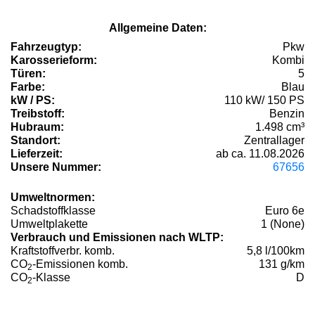
Allgemeine Daten:
Fahrzeugtyp:
Pkw
Karosserieform:
Kombi
Türen:
5
Farbe:
Blau
kW / PS:
110 kW/ 150 PS
Treibstoff:
Benzin
Hubraum:
1.498 cm³
Standort:
Zentrallager
Lieferzeit:
ab ca. 11.08.2026
Unsere Nummer:
67656
Umweltnormen:
Schadstoffklasse
Euro 6e
Umweltplakette
1 (None)
Verbrauch und Emissionen nach WLTP:
Kraftstoffverbr. komb.
5,8 l/100km
CO
-Emissionen komb.
131 g/km
2
CO
-Klasse
D
2