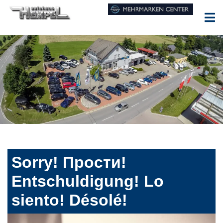
Sorry! Прости!
Entschuldigung! Lo
siento! Désolé!