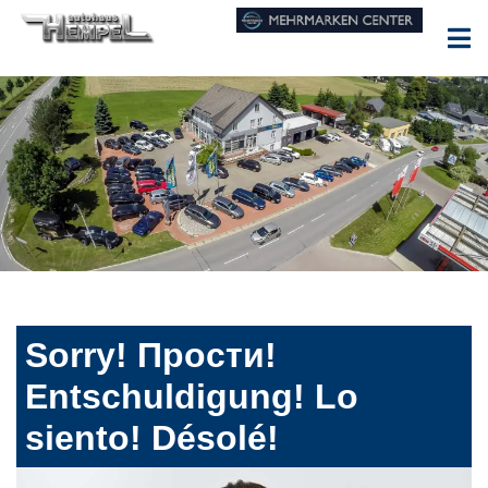
Sorry! Прости!
Entschuldigung! Lo
siento! Désolé!