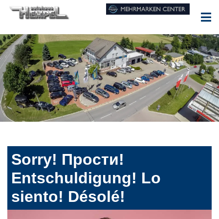
Sorry! Прости!
Entschuldigung! Lo
siento! Désolé!