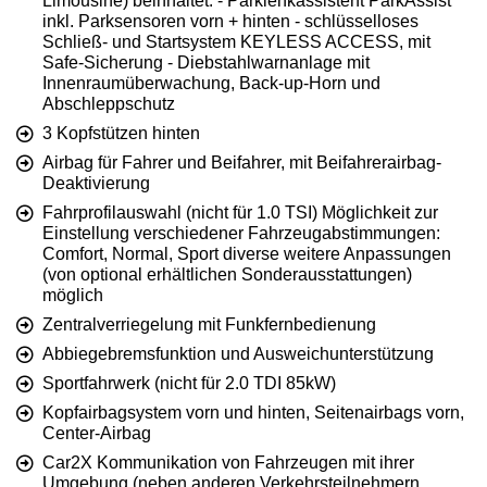
Limousine) beinhaltet: - Parklenkassistent ParkAssist
inkl. Parksensoren vorn + hinten - schlüsselloses
Schließ- und Startsystem KEYLESS ACCESS, mit
Safe-Sicherung - Diebstahlwarnanlage mit
Innenraumüberwachung, Back-up-Horn und
Abschleppschutz
3 Kopfstützen hinten
Airbag für Fahrer und Beifahrer, mit Beifahrerairbag-
Deaktivierung
Fahrprofilauswahl (nicht für 1.0 TSI) Möglichkeit zur
Einstellung verschiedener Fahrzeugabstimmungen:
Comfort, Normal, Sport diverse weitere Anpassungen
(von optional erhältlichen Sonderausstattungen)
möglich
Zentralverriegelung mit Funkfernbedienung
Abbiegebremsfunktion und Ausweichunterstützung
Sportfahrwerk (nicht für 2.0 TDI 85kW)
Kopfairbagsystem vorn und hinten, Seitenairbags vorn,
Center-Airbag
Car2X Kommunikation von Fahrzeugen mit ihrer
Umgebung (neben anderen Verkehrsteilnehmern,