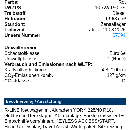
Farbe:
Rot
kW / PS:
110 kW/ 150 PS
Treibstoff:
Diesel
Hubraum:
1.968 cm³
Standort:
Zentrallager
Lieferzeit:
ab ca. 11.08.2026
Unsere Nummer:
67391
Umweltnormen:
Schadstoffklasse
Euro 6e
Umweltplakette
1 (None)
Verbrauch und Emissionen nach WLTP:
Kraftstoffverbr. komb.
4,8 l/100km
CO
-Emissionen komb.
127 g/km
2
CO
-Klasse
D
2
Beschreibung / Ausstattung
R-LINE Neuwagen mit Alurädern YORK 225/40 R18,
elektrische Heckklappe, Alarmanlage, Parklenkassistent +
Einparkhilfe vorn/hinten, KEYLESS ACCESS/START,
Head-Up Display, Travel Assist, Winterpaket (Sitzheizung