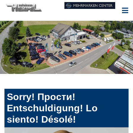
Sorry! Прости!
Entschuldigung! Lo
siento! Désolé!