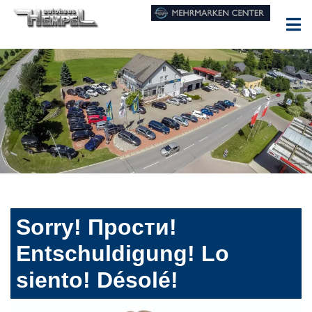
Sorry! Прости!
Entschuldigung! Lo
siento! Désolé!