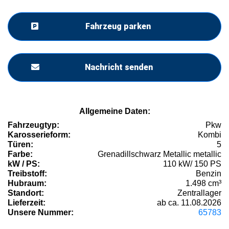
Fahrzeug parken
Nachricht senden
Allgemeine Daten:
Fahrzeugtyp:
Pkw
Karosserieform:
Kombi
Türen:
5
Farbe:
Grenadillschwarz Metallic metallic
kW / PS:
110 kW/ 150 PS
Treibstoff:
Benzin
Hubraum:
1.498 cm³
Standort:
Zentrallager
Lieferzeit:
ab ca. 11.08.2026
Unsere Nummer:
65783