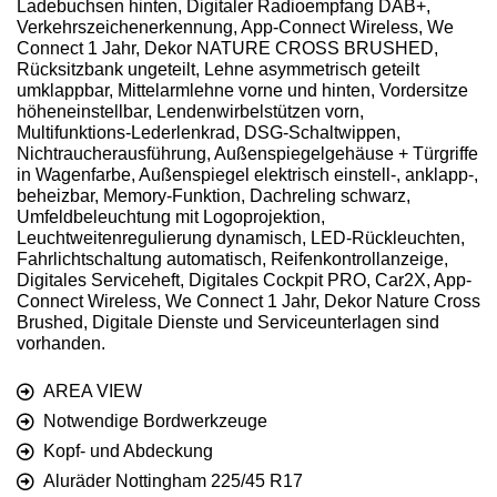
Ladebuchsen hinten, Digitaler Radioempfang DAB+,
Verkehrszeichenerkennung, App-Connect Wireless, We
Connect 1 Jahr, Dekor NATURE CROSS BRUSHED,
Rücksitzbank ungeteilt, Lehne asymmetrisch geteilt
umklappbar, Mittelarmlehne vorne und hinten, Vordersitze
höheneinstellbar, Lendenwirbelstützen vorn,
Multifunktions-Lederlenkrad, DSG-Schaltwippen,
Nichtraucherausführung, Außenspiegelgehäuse + Türgriffe
in Wagenfarbe, Außenspiegel elektrisch einstell-, anklapp-,
beheizbar, Memory-Funktion, Dachreling schwarz,
Umfeldbeleuchtung mit Logoprojektion,
Leuchtweitenregulierung dynamisch, LED-Rückleuchten,
Fahrlichtschaltung automatisch, Reifenkontrollanzeige,
Digitales Serviceheft, Digitales Cockpit PRO, Car2X, App-
Connect Wireless, We Connect 1 Jahr, Dekor Nature Cross
Brushed, Digitale Dienste und Serviceunterlagen sind
vorhanden.
AREA VIEW
Notwendige Bordwerkzeuge
Kopf- und Abdeckung
Aluräder Nottingham 225/45 R17