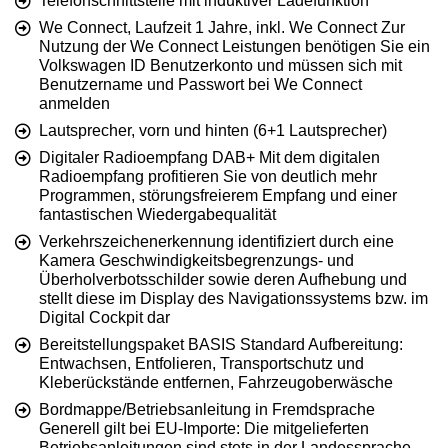
Telefonschnittstelle mit induktiver Ladefunktion
We Connect, Laufzeit 1 Jahre, inkl. We Connect Zur
Nutzung der We Connect Leistungen benötigen Sie ein
Volkswagen ID Benutzerkonto und müssen sich mit
Benutzername und Passwort bei We Connect
anmelden
Lautsprecher, vorn und hinten (6+1 Lautsprecher)
Digitaler Radioempfang DAB+ Mit dem digitalen
Radioempfang profitieren Sie von deutlich mehr
Programmen, störungsfreierem Empfang und einer
fantastischen Wiedergabequalität
Verkehrszeichenerkennung identifiziert durch eine
Kamera Geschwindigkeitsbegrenzungs- und
Überholverbotsschilder sowie deren Aufhebung und
stellt diese im Display des Navigationssystems bzw. im
Digital Cockpit dar
Bereitstellungspaket BASIS Standard Aufbereitung:
Entwachsen, Entfolieren, Transportschutz und
Kleberückstände entfernen, Fahrzeugoberwäsche
Bordmappe/Betriebsanleitung in Fremdsprache
Generell gilt bei EU-Importe: Die mitgelieferten
Betriebsanleitungen sind stets in der Landessprache