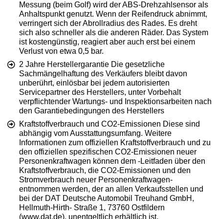
Messung (beim Golf) wird der ABS-Drehzahlsensor als
Anhaltspunkt genutzt. Wenn der Reifendruck abnimmt,
verringert sich der Abrollradius des Rades. Es dreht
sich also schneller als die anderen Räder. Das System
ist kostengünstig, reagiert aber auch erst bei einem
Verlust von etwa 0,5 bar.
2 Jahre Herstellergarantie Die gesetzliche
Sachmängelhaftung des Verkäufers bleibt davon
unberührt, einlösbar bei jedem autorisierten
Servicepartner des Herstellers, unter Vorbehalt
verpflichtender Wartungs- und Inspektionsarbeiten nach
den Garantiebedingungen des Herstellers
Kraftstoffverbrauch und CO2-Emissionen Diese sind
abhängig vom Ausstattungsumfang. Weitere
Informationen zum offiziellen Kraftstoffverbrauch und zu
den offiziellen spezifischen CO2-Emissionen neuer
Personenkraftwagen können dem -Leitfaden über den
Kraftstoffverbrauch, die CO2-Emissionen und den
Stromverbrauch neuer Personenkraftwagen-
entnommen werden, der an allen Verkaufsstellen und
bei der DAT Deutsche Automobil Treuhand GmbH,
Hellmuth-Hirth- Straße 1, 73760 Ostfildern
(www.dat.de), unentgeltlich erhältlich ist.