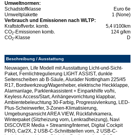
Umweltnormen:
Schadstoffklasse
Euro 6e
Umweltplakette
1 (None)
Verbrauch und Emissionen nach WLTP:
Kraftstoffverbr. komb.
5,4 l/100km
CO
-Emissionen komb.
124 g/km
2
CO
-Klasse
D
2
Beschreibung / Ausstattung
Neuwagen, Life Modell mit Ausstattung Licht-und-Sicht-
Paket, Fernlichtregulierung LIGHT ASSIST, dunkle
Seitenscheiben ab B-Säule, Aluräder Nottingham 225/45
R17, Bordwerkzeug/Wagenheber, elektrische Heckklappe,
Alarmanlage, Parklenkassistent + Einparkhilfe vo/hi,
Keyless Access/Start, Anhängevorrichtung klappbar,
Ambientebeleuchtung 30-Farbig, Progressivlenkung, LED-
Plus-Scheinwerfer, 3-Zonen-Klimatisierung,
Umgebungsansicht AREA VIEW, Rückfahrkamera,
Winterpaket (Sitzheizung vorn, Lenkradheizung), Navi
DISCOVER Media + Streaming/Internet, Digital Cockpit
PRO, Car2X, 2 USB-C-Schnittstellen vorn, 2 USB-C-