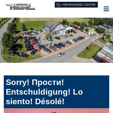
Sorry! Прости!
Entschuldigung! Lo
siento! Désolé!