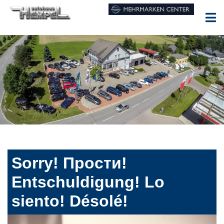
Sorry! Прости!
Entschuldigung! Lo
siento! Désolé!