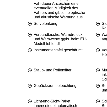
Fahrdauer Anzeichen einer
eventuellen Müdigkeit des
Fahrers und gibt eine optische
und akustische Warnung aus
Servolenkung
Sic
Ko
Verbandtasche, Warndreieck
War
und Warnweste ggfls. beim EU-
an
Modell fehlend!
Instrumententafel geschäumt
Vor
Hö
Staub- und Pollenfilter
Mul
in
Sc
Gepäckraumbeleuchtung
Bei
um
Licht-und-Sicht-Paket
Sc
Innenspiegel automatisch
Bei