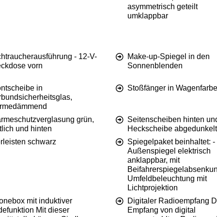
asymmetrisch geteilt
umklappbar
chtraucherausführung - 12-V-
Make-up-Spiegel in den
eckdose vorn
Sonnenblenden
ntscheibe in
Stoßfänger in Wagenfarb
rbundsicherheitsglas,
rmedämmend
rmeschutzverglasung grün,
Seitenscheiben hinten un
tlich und hinten
Heckscheibe abgedunkelt
rleisten schwarz
Spiegelpaket beinhaltet: -
Außenspiegel elektrisch
anklappbar, mit
Beifahrerspiegelabsenkun
Umfeldbeleuchtung mit
Lichtprojektion
onebox mit induktiver
Digitaler Radioempfang 
efunktion Mit dieser
Empfang von digital