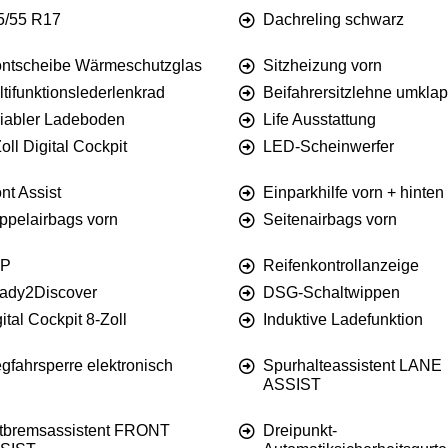
5/55 R17
Dachreling schwarz
ontscheibe Wärmeschutzglas
Sitzheizung vorn
tifunktionslederlenkrad
Beifahrersitzlehne umkla
riabler Ladeboden
Life Ausstattung
oll Digital Cockpit
LED-Scheinwerfer
nt Assist
Einparkhilfe vorn + hinten
ppelairbags vorn
Seitenairbags vorn
P
Reifenkontrollanzeige
ady2Discover
DSG-Schaltwippen
ital Cockpit 8-Zoll
Induktive Ladefunktion
gfahrsperre elektronisch
Spurhalteassistent LANE
ASSIST
tbremsassistent FRONT
Dreipunkt-