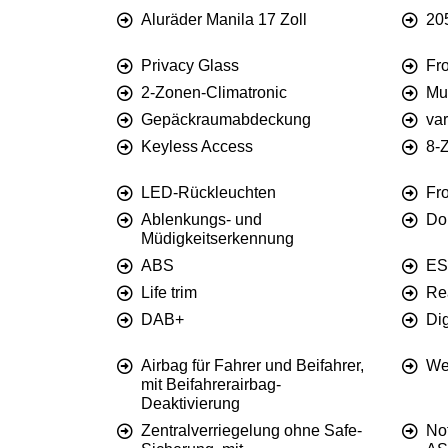
Aluräder Manila 17 Zoll
20
Privacy Glass
Fr
2-Zonen-Climatronic
Mul
Gepäckraumabdeckung
va
Keyless Access
8-Z
LED-Rückleuchten
Fro
Ablenkungs- und
Do
Müdigkeitserkennung
ABS
ES
Life trim
Re
DAB+
Dig
Airbag für Fahrer und Beifahrer,
We
mit Beifahrerairbag-
Deaktivierung
Zentralverriegelung ohne Safe-
No