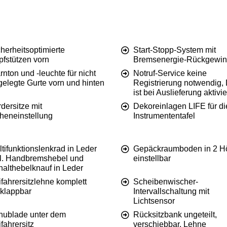
herheitsoptimierte
Start-Stopp-System mit
pfstützen vorn
Bremsenergie-Rückgewi
nton und -leuchte für nicht
Notruf-Service keine
gelegte Gurte vorn und hinten
Registrierung notwendig, 
ist bei Auslieferung aktivie
dersitze mit
Dekoreinlagen LIFE für di
heneinstellung
Instrumententafel
tifunktionslenkrad in Leder
Gepäckraumboden in 2 H
kl. Handbremshebel und
einstellbar
halthebelknauf in Leder
fahrersitzlehne komplett
Scheibenwischer-
klappbar
Intervallschaltung mit
Lichtsensor
hublade unter dem
Rücksitzbank ungeteilt,
fahrersitz
verschiebbar, Lehne