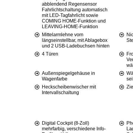
abblendend Regensensor
Fahrlichtschaltung automatisch
mit LED-Tagfahrlicht sowie
COMING HOME-Funktion und
LEAVING-HOME-Funktion
Mittelarmlehne vorn
Ni
längseinstellbar, mit Ablagebox
St
und 2 USB-Ladebuchsen hinten
4 Türen
Fro
Ve
wä
Außenspiegelgehäuse in
Wä
Wagenfarbe
sei
Heckscheibenwischer mit
Zie
Intervallschaltung
Digital Cockpit (8-Zoll)
Ph
mehrfarbig, verschiedene Info-
Lad