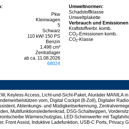
n:
Umweltnormen:
Schadstoffklasse
Pkw
Umweltplakette
Kleinwagen
Verbrauch und Emissionen
5
Kraftstoffverbr. komb.
Schwarz
CO
-Emissionen komb.
2
110 kW/ 150 PS
CO
-Klasse
2
Benzin
1.498 cm³
Zentrallager
ab ca. 11.08.2026
68024
 Keyless Access, Licht-und-Sicht-Paket, Aluräder MANILA in 
enwirbelstützen vorn, Digital Cockpit (8-Zoll), Digitaler Rad
rassistent, Ablenkungs- und Müdigkeitserkennung, Zentralverri
en, Multifunktionslederlenkrad, DSG-Schaltwippen, Vordersitze
Frontscheibe Wärmeschutzglas, LED-Scheinwerfer mit Tagfahrli
 Front Assist, Induktive Ladefunktion, USB-C Ports, Privacy G