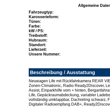
Allgemeine Date
Fahrzeugtyp:
Karosserieform:
Türen:
Farbe:
kW / PS:
Treibstoff:
Hubraum:
Standort:
Lieferzeit:
Unsere Nummer:
Beschreibung / Ausstattung
Neuwagen Life mit Rückfahrkamera REAR VIEW,
Zonen-Climatronic, Radio Ready2Discover, Lend
Assist, Einparkhilfe vorn + hinten, Berganfah
Life, Gepäckraumabdeckung, variabler Ladebod
vollständig umklappbar, Dachreling schwarz, 
Digitaler Radioempfang DAB+, Ready2Discover,