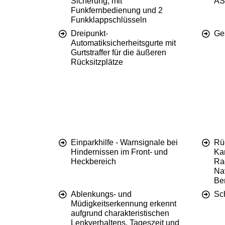
Sicherung, mit
AS
Funkfernbedienung und 2
Funkklappschlüsseln
Dreipunkt-
Ge
Automatiksicherheitsgurte mit
Gurtstraffer für die äußeren
Rücksitzplätze
Einparkhilfe - Warnsignale bei
Rü
Hindernissen im Front- und
Ka
Heckbereich
Ra
Na
Be
Ablenkungs- und
Sc
Müdigkeitserkennung erkennt
aufgrund charakteristischen
Lenkverhaltens, Tageszeit und