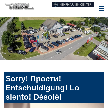
Sorry! Прости!
Entschuldigung! Lo
siento! Désolé!