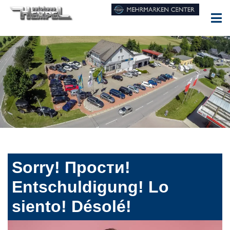
Sorry! Прости!
Entschuldigung! Lo
siento! Désolé!