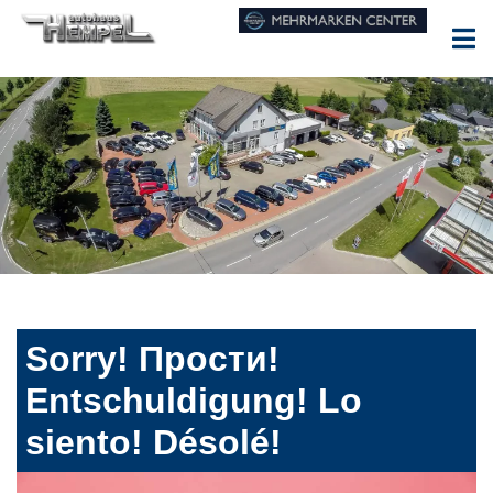
Sorry! Прости!
Entschuldigung! Lo
siento! Désolé!