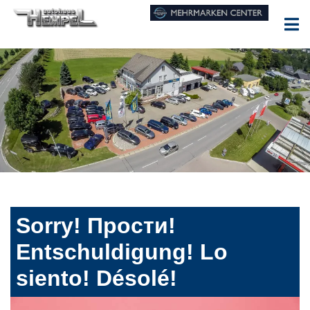
Sorry! Прости!
Entschuldigung! Lo
siento! Désolé!