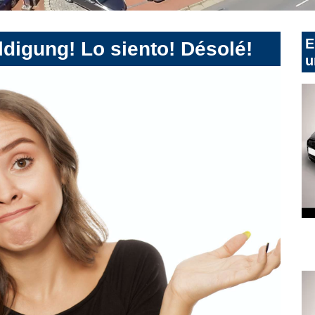
E
digung! Lo siento! Désolé!
u