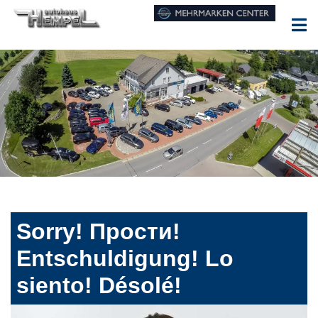
Sorry! Прости!
Entschuldigung! Lo
siento! Désolé!