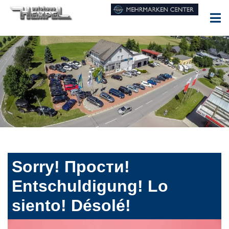
Sorry! Прости!
Entschuldigung! Lo
siento! Désolé!