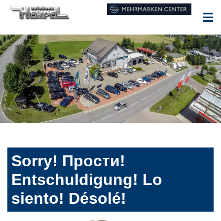
Sorry! Прости!
Entschuldigung! Lo
siento! Désolé!