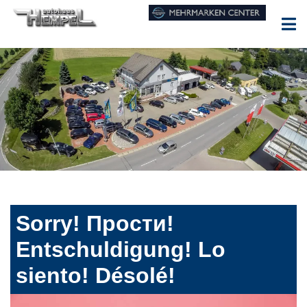
Sorry! Прости!
Entschuldigung! Lo
siento! Désolé!