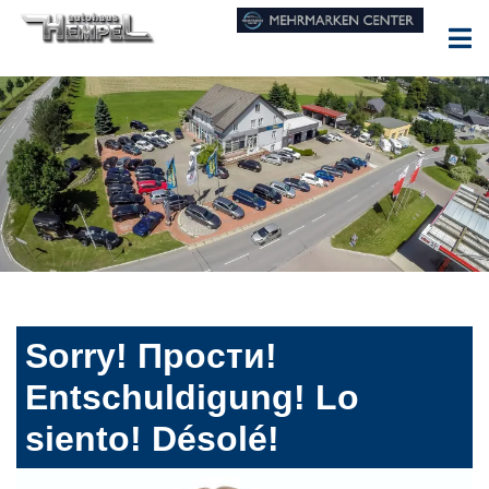
Sorry! Прости!
Entschuldigung! Lo
siento! Désolé!