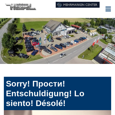
Sorry! Прости!
Entschuldigung! Lo
siento! Désolé!