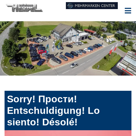
Sorry! Прости!
Entschuldigung! Lo
siento! Désolé!