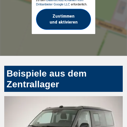
Drittanbieter Google LLC
erforderlich.
Zustimmen
und aktivieren
Beispiele aus dem
Zentrallager