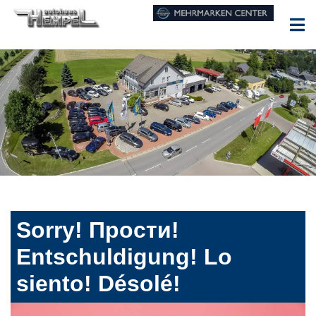
Sorry! Прости!
Entschuldigung! Lo
siento! Désolé!