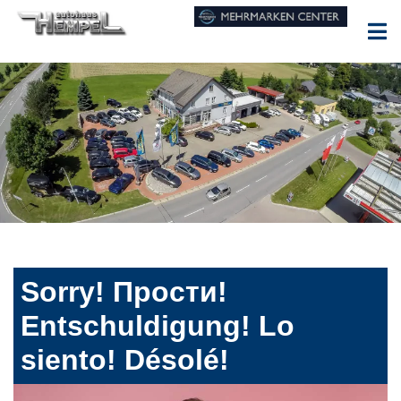
Sorry! Прости!
Entschuldigung! Lo
siento! Désolé!