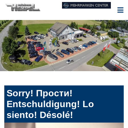
Sorry! Прости!
Entschuldigung! Lo
siento! Désolé!