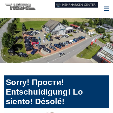
Sorry! Прости!
Entschuldigung! Lo
siento! Désolé!