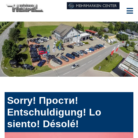
Sorry! Прости!
Entschuldigung! Lo
siento! Désolé!