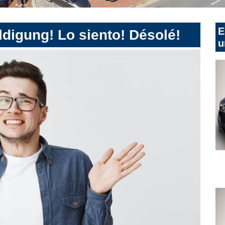
E
digung! Lo siento! Désolé!
u