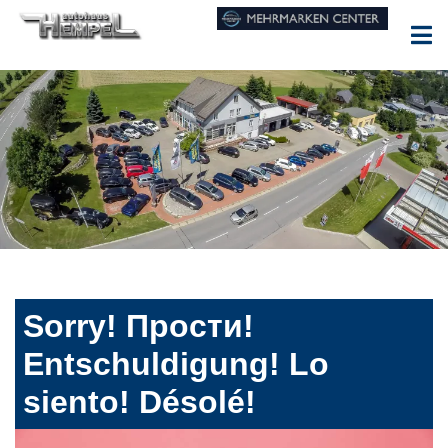
Sorry! Прости!
Entschuldigung! Lo
siento! Désolé!