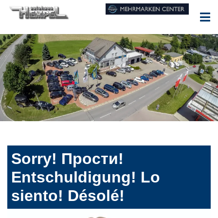
Sorry! Прости!
Entschuldigung! Lo
siento! Désolé!