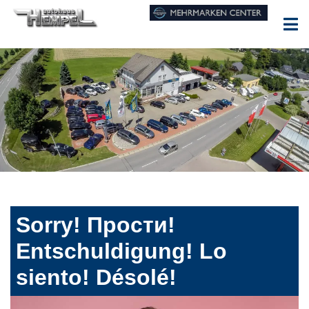
Sorry! Прости!
Entschuldigung! Lo
siento! Désolé!