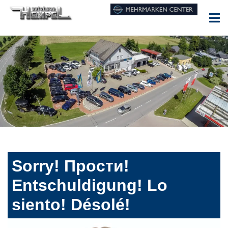
Sorry! Прости!
Entschuldigung! Lo
siento! Désolé!