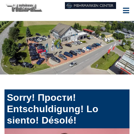
Sorry! Прости!
Entschuldigung! Lo
siento! Désolé!