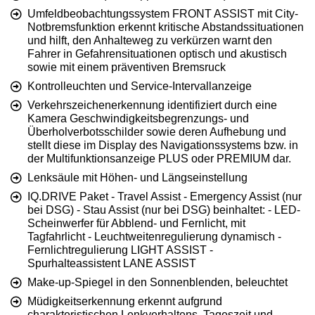
Umfeldbeobachtungssystem FRONT ASSIST mit City-
Notbremsfunktion erkennt kritische Abstandssituationen
und hilft, den Anhalteweg zu verkürzen warnt den
Fahrer in Gefahrensituationen optisch und akustisch
sowie mit einem präventiven Bremsruck
Kontrolleuchten und Service-Intervallanzeige
Verkehrszeichenerkennung identifiziert durch eine
Kamera Geschwindigkeitsbegrenzungs- und
Überholverbotsschilder sowie deren Aufhebung und
stellt diese im Display des Navigationssystems bzw. in
der Multifunktionsanzeige PLUS oder PREMIUM dar.
Lenksäule mit Höhen- und Längseinstellung
IQ.DRIVE Paket - Travel Assist - Emergency Assist (nur
bei DSG) - Stau Assist (nur bei DSG) beinhaltet: - LED-
Scheinwerfer für Abblend- und Fernlicht, mit
Tagfahrlicht - Leuchtweitenregulierung dynamisch -
Fernlichtregulierung LIGHT ASSIST -
Spurhalteassistent LANE ASSIST
Make-up-Spiegel in den Sonnenblenden, beleuchtet
Müdigkeitserkennung erkennt aufgrund
charakteristischen Lenkverhaltens, Tageszeit und