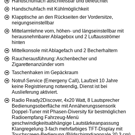
Handschuhfach abschließbar und beleuchtet
Handschuhfach mit Kühlmöglichkeit
Klapptische an den Rückseiten der Vordersitze,
neigungseinstellbar
Mittelarmlehne vorn, höhen- und längseinstellbar mit
herausnehmbarer Ablagebox und 2 Luftausströmer
hinten
Mittelkonsole mit Ablagefach und 2 Becherhaltern
Raucherausführung: Aschenbecher und
Zigarettenanzünder vorn
Taschenhaken im Gepäckraum
Notruf-Service (Emergeny Call), Laufzeit 10 Jahre
keine Registrierung notwendig, Dienst ist bei
Auslieferung aktiviert.
Radio Ready2Discover, 4x20 Watt, 8 Lautsprecher
Bedienungsoberfläche mit Annäherungssensorik
Doppel-Tuner mit Phasen-Diversity für bestmöglichen
Radioempfang Fahrzeug-Menü
geschwindigkeitsabhängige Lautstärkeanpassung
Klangregelung 3-fach mehrfarbiges TFT-Display mit
Touchscreen-Bedienung (Bildschirmdiagonale 20,3 cm)