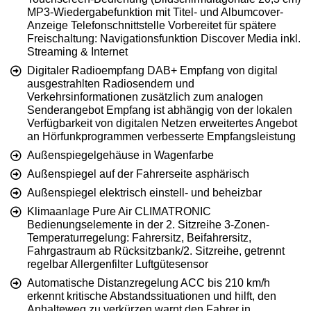
MP3-Wiedergabefunktion mit Titel- und Albumcover-
Anzeige Telefonschnittstelle Vorbereitet für spätere
Freischaltung: Navigationsfunktion Discover Media inkl.
Streaming & Internet
Digitaler Radioempfang DAB+ Empfang von digital
ausgestrahlten Radiosendern und
Verkehrsinformationen zusätzlich zum analogen
Senderangebot Empfang ist abhängig von der lokalen
Verfügbarkeit von digitalen Netzen erweitertes Angebot
an Hörfunkprogrammen verbesserte Empfangsleistung
Außenspiegelgehäuse in Wagenfarbe
Außenspiegel auf der Fahrerseite asphärisch
Außenspiegel elektrisch einstell- und beheizbar
Klimaanlage Pure Air CLIMATRONIC
Bedienungselemente in der 2. Sitzreihe 3-Zonen-
Temperaturregelung: Fahrersitz, Beifahrersitz,
Fahrgastraum ab Rücksitzbank/2. Sitzreihe, getrennt
regelbar Allergenfilter Luftgütesensor
Automatische Distanzregelung ACC bis 210 km/h
erkennt kritische Abstandssituationen und hilft, den
Anhalteweg zu verkürzen warnt den Fahrer in