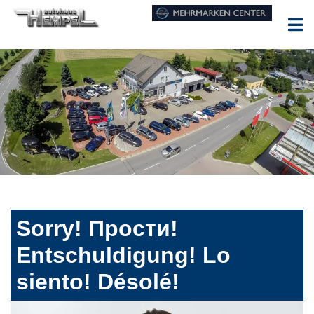
Sorry! Прости!
Entschuldigung! Lo
siento! Désolé!