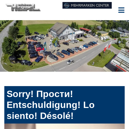
Sorry! Прости!
Entschuldigung! Lo
siento! Désolé!