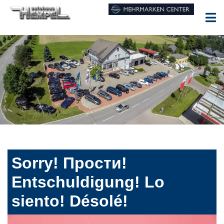
Sorry! Прости!
Entschuldigung! Lo
siento! Désolé!