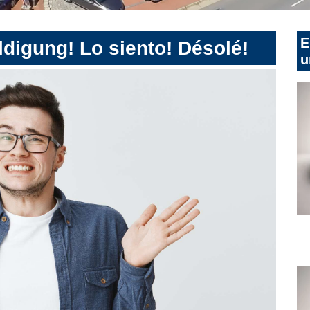
E
digung! Lo siento! Désolé!
u