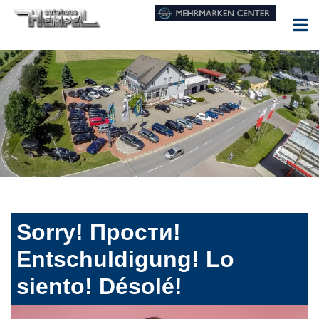
Sorry! Прости!
Entschuldigung! Lo
siento! Désolé!