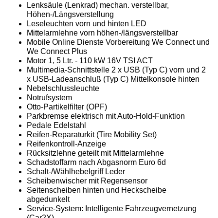
Lenksäule (Lenkrad) mechan. verstellbar,
Höhen-/Längsverstellung
Leseleuchten vorn und hinten LED
Mittelarmlehne vorn höhen-/längsverstellbar
Mobile Online Dienste Vorbereitung We Connect und
We Connect Plus
Motor 1, 5 Ltr. - 110 kW 16V TSI ACT
Multimedia-Schnittstelle 2 x USB (Typ C) vorn und 2
x USB-Ladeanschluß (Typ C) Mittelkonsole hinten
Nebelschlussleuchte
Notrufsystem
Otto-Partikelfilter (OPF)
Parkbremse elektrisch mit Auto-Hold-Funktion
Pedale Edelstahl
Reifen-Reparaturkit (Tire Mobility Set)
Reifenkontroll-Anzeige
Rücksitzlehne geteilt mit Mittelarmlehne
Schadstoffarm nach Abgasnorm Euro 6d
Schalt-/Wählhebelgriff Leder
Scheibenwischer mit Regensensor
Seitenscheiben hinten und Heckscheibe
abgedunkelt
Service-System: Intelligente Fahrzeugvernetzung
(Car2X)