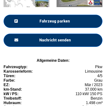
Fahrzeug parken
Nachricht senden
Allgemeine Daten:
Fahrzeugtyp:
Pkw
Karosserieform:
Limousine
Türen:
4/5
Farbe:
Grau
EZ:
Mär / 2023
km-Stand:
37.000 km
kW / PS:
110 kW/ 150 PS
Treibstoff:
Benzin
Hubraum:
1.498 cm³