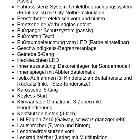
Assist)
Fahrassistenz-System: Umfeldbeobachtungssystem
(Front assist) mit City-Notbremsfunktion
Fensterheber elektrisch vorn und hinten
Frontscheibe Verbundglas getönt
Fußgänger-Schutzsystem (passiv)
Fußmatten Textil
Fußraumbeleuchtung vorn LED (Farbe einstellbar)
Geschwindigkeits-Begrenzeranlage
Getriebe 6-Gang
Heckleuchten LED
Innenausstattung: Dekoreinlagen für Sondermodell
Innenspiegel mit Abblendautomatik
Isofix-Aufnahmen für Kindersitz an Beifahrersitz und
Rücksitz (inkl. i-Size-Kindersitze)
Karosserie: 5-türig
Keyless-Start
Klimaanlage Climatronic 3-Zonen inkl.
Fondbedienung
Kopfstützen hinten (3-fach)
LM-Felgen 7x16 (Galway, schwarz glanzgedreht)
Lautsprecher (7, vorn und hinten)
Lendenwirbelstützen vorn
Lenkrad heizbar (Leder) mit Multifunktion