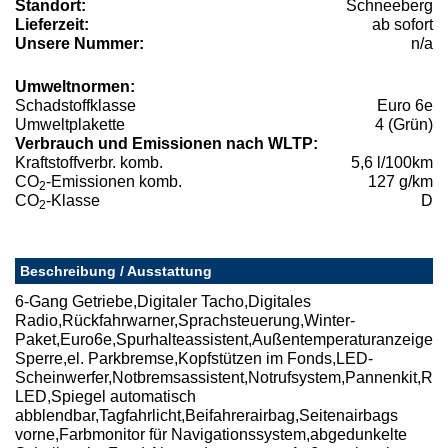
Standort:
Schneeberg
Lieferzeit:
ab sofort
Unsere Nummer:
n/a
Umweltnormen:
Schadstoffklasse
Euro 6e
Umweltplakette
4 (Grün)
Verbrauch und Emissionen nach WLTP:
Kraftstoffverbr. komb.
5,6 l/100km
CO
-Emissionen komb.
127 g/km
2
CO
-Klasse
D
2
Beschreibung / Ausstattung
6-Gang Getriebe,Digitaler Tacho,Digitales
Radio,Rückfahrwarner,Sprachsteuerung,Winter-
Paket,Euro6e,Spurhalteassistent,Außentemperaturanzeige,Bre
Sperre,el. Parkbremse,Kopfstützen im Fonds,LED-
Scheinwerfer,Notbremsassistent,Notrufsystem,Pannenkit,Rei
LED,Spiegel automatisch
abblendbar,Tagfahrlicht,Beifahrerairbag,Seitenairbags
vorne,Farbmonitor für Navigationssystem,abgedunkelte