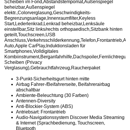
Scheiben im Fond,Abstandstempomat,Außenspiegel
beheizbar,Außenspiegel
elektr.,Colorverglasung,Geschwindigkeits-
Begrenzungsanlage,Innenraumfilter,Keyless
Start,Lederlenkrad,Lenkrad beheizbar,Lenksäule
einstellbar,Sitz links/rechts orthopaedisch,Sitzbank hinten
geteilt,Touchscreen,USB
Anschluss,Verkehrsschilderkennung,Telefon,Frontantrieb,Ab
Auto,Apple CarPlay,Induktionsladen für
Smartphones,Volldigitales
Kombiinstrument,Berganfahrhilfe,Dachspoiler,Fernlichtre
Scheiben (Privacy
Verglasung),Gebrauchtfahrzeug,Raucherpaket
3-Punkt-Sicherheitsgurt hinten mitte
Airbag Fahrer-/Beifahrerseite, Beifahrerairbag
abschaltbar
Ambiente-Beleuchtung (30 Farben)
Antennen-Diversity
Anti-Blockier-System (ABS)
Antriebsart: Frontantrieb
Audio-Navigationssystem Discover Media Streaming
& Internet (Sprachbedienung, Touchscreen,
Bluetooth